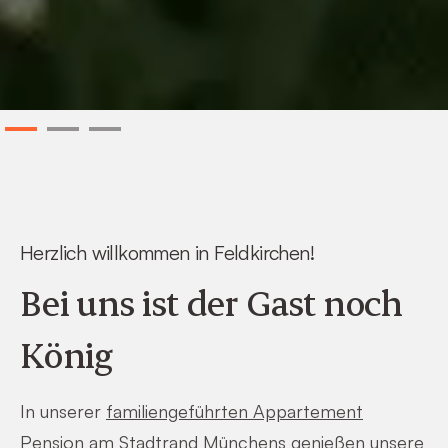
Slide 2 of 3.
Herzlich willkommen in Feldkirchen!
Bei uns ist der Gast noch
König
In unserer
familiengeführten Appartement
Pension am Stadtrand Münchens
genießen unsere