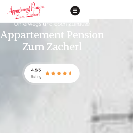
Unterwegs und doch Zuhause
Appartement Pension
Zum Zacherl
4.5/5
Rating